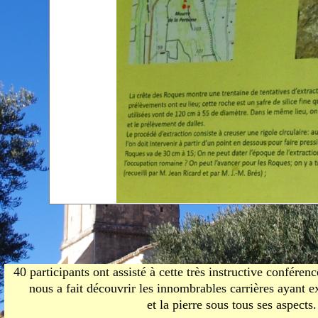
Mi
chapelles
de
Carte touristique
fé
de Beaumes
Ne
m
19
C
T
De
fé
A
gé
C
Th
d
Ol
l'
n
40 participants ont assisté à cette très instructive confére
Co
nous a fait découvrir les innombrables carrières ayant e
r
et la pierre sous tous ses aspects.
de