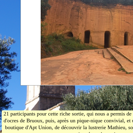
Mi
chapelles
de
Carte touristique
fé
de Beaumes
Ne
m
19
C
T
De
fé
A
gé
C
Th
d
Ol
l'
n
21 participants pour cette riche sortie, qui nous a permis de
Co
d'ocres de Bruoux, puis, après un pique-nique convivial, et
r
boutique d'Apt Union, de découvrir la lustrerie Mathieu, so
de