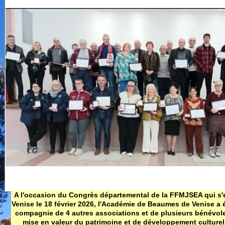
Mi
chapelles
de
Carte touristique
fé
de Beaumes
Ne
m
19
C
T
De
fé
A
gé
C
Th
d
Ol
l'
n
Co
A l'occasion du Congrès départemental de la FFMJSEA qui s'
Venise le 18 février 2026, l'Académie de Beaumes de Venise a é
r
compagnie de 4 autres associations et de plusieurs bénévol
de
mise en valeur du patrimoine et de développement culture