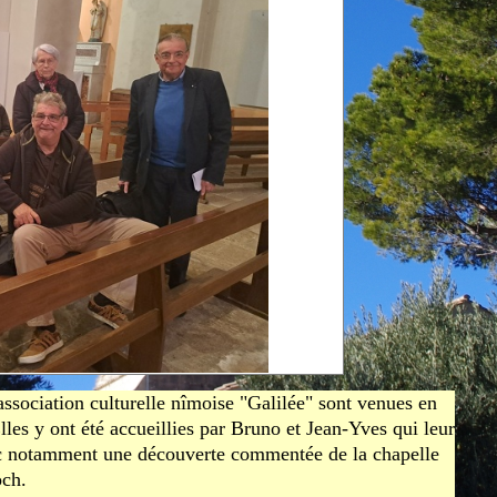
Aubune, 19 janvier 2026
Conférence Toponymie des
Dentelles, 5 février 2026
Assemblée générale 2025
Conférence Thérémine, 11
décembre 2025
Olivades de l'Académie, 27
novembre 2025
Conférence Le royaume
normand de Sicile par Luc
Benoist, 13 novembre 2025
Reprise des activités,
septembre 2025
Rendez-vous aux jardins, 7
juin 2025
Conférence Hirondelles par
Elie Dunand, 5 juin 2025
association culturelle nîmoise "Galilée" sont venues en
Adieu à Claude Milhaud, 12
es y ont été accueillies par Bruno et Jean-Yves qui leur
mai 2025
Sortie botanique, 6 mai
avec notamment une découverte commentée de la chapelle
2025
och.